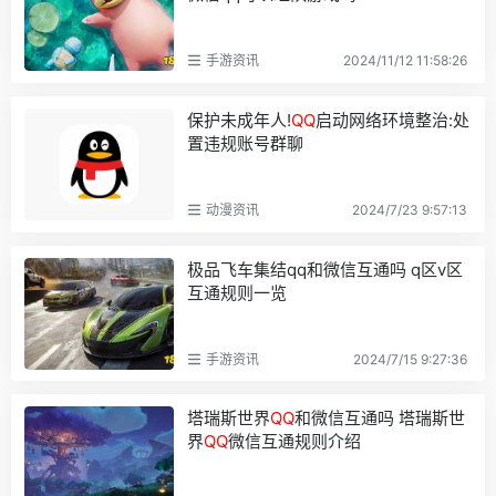
手游资讯
2024/11/12 11:58:26
保护未成年人!
QQ
启动网络环境整治:处
置违规账号群聊
动漫资讯
2024/7/23 9:57:13
极品飞车集结qq和微信互通吗 q区v区
互通规则一览
手游资讯
2024/7/15 9:27:36
塔瑞斯世界
QQ
和微信互通吗 塔瑞斯世
界
QQ
微信互通规则介绍