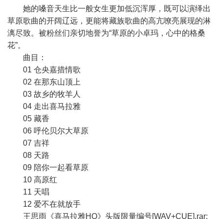
她的嗓音天生比一般女生更加低沉浑厚，既可以演绎出
草原歌曲的开阔辽远，更能将藏族歌曲的高亢嘹亮展现的淋
漓尽致。被粉丝们亲切地誉为“草原的小卓玛，心中的格桑
花”。
曲目：
01 仓央嘉措情歌
02 在那东山顶上
03 故乡的牧羊人
04 走出喜马拉雅
05 藏香
06 呼伦贝尔大草原
07 吉祥
08 天路
09 陪你一起看草原
10 高原红
11 天唱
12 爱不在就放手
王思雨《喜马拉雅HQ》头版限量编号[WAV+CUE].rar: