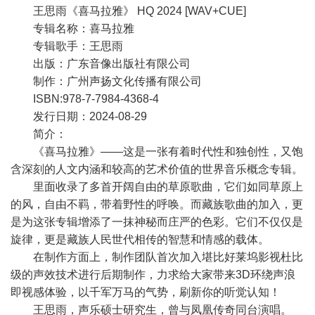
王思雨《喜马拉雅》 HQ 2024 [WAV+CUE]
专辑名称：喜马拉雅
专辑歌手：王思雨
出版：广东音像出版社有限公司
制作：广州声扬文化传播有限公司
ISBN:978-7-7984-4368-4
发行日期：2024-08-29
简介：
《喜马拉雅》——这是一张有着时代性和独创性，又饱
含深刻的人文内涵和较高的艺术价值的世界音乐概念专辑。
里面收录了多首开阔自由的草原歌曲，它们如同草原上
的风，自由不羁，带着野性的呼唤。而藏族歌曲的加入，更
是为这张专辑增添了一抹神秘而庄严的色彩。它们不仅仅是
旋律，更是藏族人民世代相传的智慧和情感的载体。
在制作方面上，制作团队首次加入堪比好莱坞影视杜比
级的声效技术进行后期制作，力求给大家带来3D环绕声浪
即视感体验，以千军万马的气势，刷新你的听觉认知！
王思雨，声乐硕士研究生，曾与凤凰传奇同台演唱。