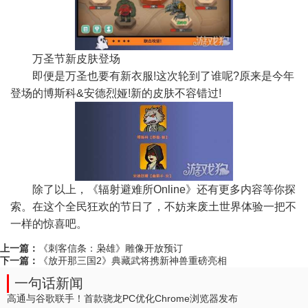
万圣节新皮肤登场
即便是万圣也要有新衣服!这次轮到了谁呢?原来是今年
登场的博斯科&安德烈娅!新的皮肤不容错过!
除了以上，《辐射避难所Online》还有更多内容等你探
索。在这个全民狂欢的节日了，不妨来废土世界体验一把不
一样的惊喜吧。
上一篇：
《刺客信条：枭雄》雕像开放预订
下一篇：
《放开那三国2》典藏武将携新神兽重磅亮相
一句话新闻
高通与谷歌联手！首款骁龙PC优化Chrome浏览器发布