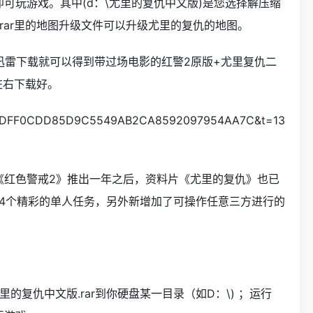
xe 即可玩游戏。其中(d：\尤里的复仇中文版)是您选择解压缩
.rar里的地图升级文件可以升级尤里的复仇的地图。
源用迅雷下载就可以得到带过场电影的红警2原版+尤里复仇二
左右下载好。
DDFF0CDD85D9C5549AB2CA8592097954AA7C&t=13
《红色警戒2》推出一年之后，资料片《尤里的复仇》也已
14个精彩的单人任务，另外新增加了可操作任意三方进行的
尤里的复仇中文版.rar到你硬盘某一目录（如D：\) ；运行