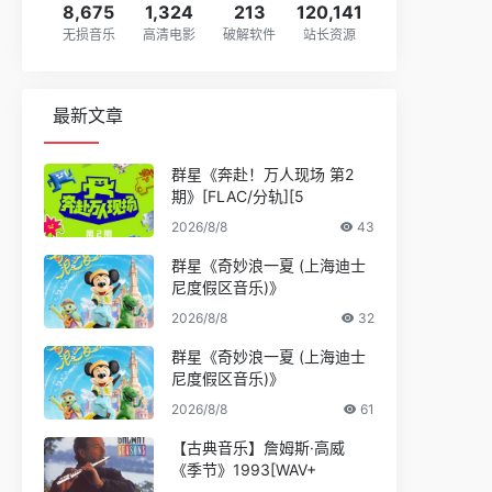
8,675
1,324
213
120,141
无损音乐
高清电影
破解软件
站长资源
最新文章
群星《奔赴！万人现场 第2
期》[FLAC/分轨][5
2026/8/8
43
群星《奇妙浪一夏 (上海迪士
尼度假区音乐)》
2026/8/8
32
群星《奇妙浪一夏 (上海迪士
尼度假区音乐)》
2026/8/8
61
【古典音乐】詹姆斯·高威
《季节》1993[WAV+