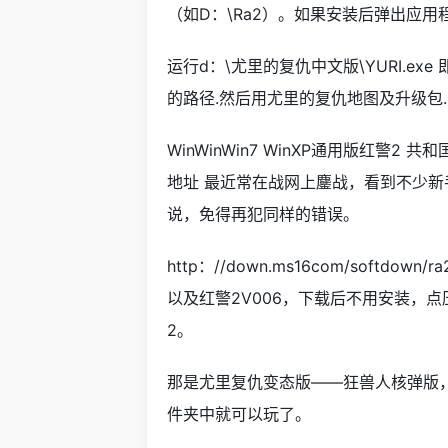
（如D：\Ra2）。如果安装后弹出应
运行d：\尤里的复仇中文版\YURI.e
的路径.然后用尤里的复仇地图及升级包
WinWinWin7 WinXP通用版红警2
地址 最近常在战网上鏖战，看到不少新
说，免得再犯同样的错误。
http：//down.ms16com/softdo
以及红警2V006，下载后不用安装，点压缩
2。
那是尤里复仇变态版——狂兽人核弹版，下
件夹中就可以玩了。