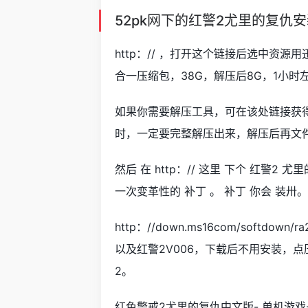
52pk网下的红警2尤里的复仇
http：// ，打开这个链接后选中资
合一压缩包，38G，解压后8G，1小时
如果你需要解压工具，可在该处链接获得下
时，一定要完整解压出来，解压后再文件夹
然后 在 http：// 这里 下个 红警2
一次变革性的 补丁 。 补丁 你会 装卅。
http：//down.ms16com/softdo
以及红警2V006，下载后不用安装，点压缩文
2。
红色警戒2尤里的复仇中文版- 单机游戏-