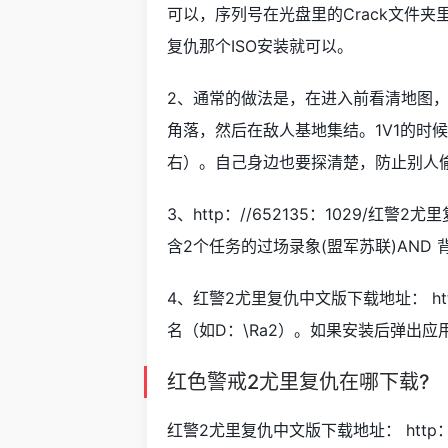
可以，序列号在光盘里的Crack文件夹里
复仇那个ISO安装就可以。
2、通常的做法是，在进入前看清地图，
角落，然后在敌人基地集结。1V1的时
右）。自己身边也要探清楚，防止别人
3、http：//652135：1029/红
含2个任务的过场录象(盟军苏联)AND 
4、红警2尤里复仇中文版下载地址： h
名（如D：\Ra2）。如果安装后弹出
红色警戒2尤里复仇在哪下载?
红警2尤里复仇中文版下载地址： htt