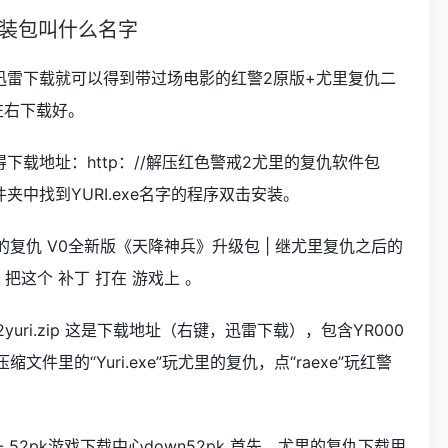
安装包叫什么名字
源用迅雷下载就可以得到带过场电影的红警2原版+尤里复仇二
左右下载好。
载地址：http：//解压红色警戒2尤里的复仇软件包
中找到YURI.exe名字的程序双击安装。
 尤里的复仇 V0全新版《天降神兵》升级包 | 继尤里复仇之后的
 把这个 补丁 打在 游戏上 。
wn/ra2yuri.zip 这是下载地址（右键，迅雷下载），包含YR000
件里的“Yuri.exe”玩尤里的复仇，点“raexe”玩红警
 52pk游戏下载中心down52pk 首先，尤里的复仇下载用