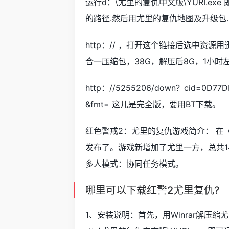
运行d：\尤里的复仇中文版\YURI.e
的路径.然后用尤里的复仇地图及升级包
http：// ，打开这个链接后选中资
合一压缩包，38G，解压后8G，1小时
http：//5255206/down？cid=0D77
&fmt= 这儿是完全版，要用BT下载。
红色警戒2：尤里的复仇游戏简介： 在
发布了。游戏新增加了尤里一方，总共
多人模式：协同任务模式。
哪里可以下载红警2尤里复仇?
1、安装说明：首先，用Winrar解压缩