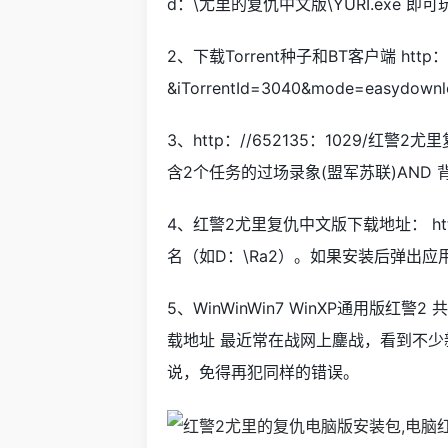
d：\尤里的复仇中文版\YURI.exe 即
2、下载Torrent种子和BT客户端 http：//bt
&iTorrentId=3040&mode=ea
3、http：//652135：1029/红
含2个任务的过场录象(盟军苏联)AND 
4、红警2尤里复仇中文版下载地址： h
名（如D：\Ra2）。如果安装后弹出
5、WinWinWin7 WinXP通用版红
载地址 最近常在战网上鏖战，看到不少
说，免得再犯同样的错误。