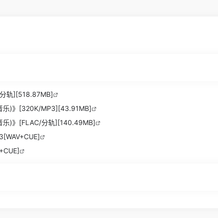
][518.87MB]
320K/MP3][43.91MB]
[FLAC/分轨][140.49MB]
WAV+CUE]
CUE]