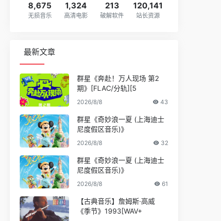
8,675
1,324
213
120,141
无损音乐
高清电影
破解软件
站长资源
最新文章
群星《奔赴！万人现场 第2
期》[FLAC/分轨][5
2026/8/8
43
群星《奇妙浪一夏 (上海迪士
尼度假区音乐)》
2026/8/8
32
群星《奇妙浪一夏 (上海迪士
尼度假区音乐)》
2026/8/8
61
【古典音乐】詹姆斯·高威
《季节》1993[WAV+